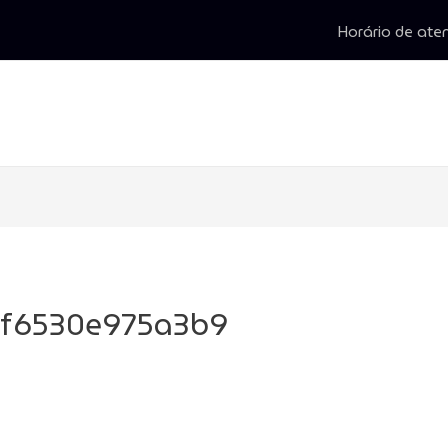
Horário de aten
3f6530e975a3b9