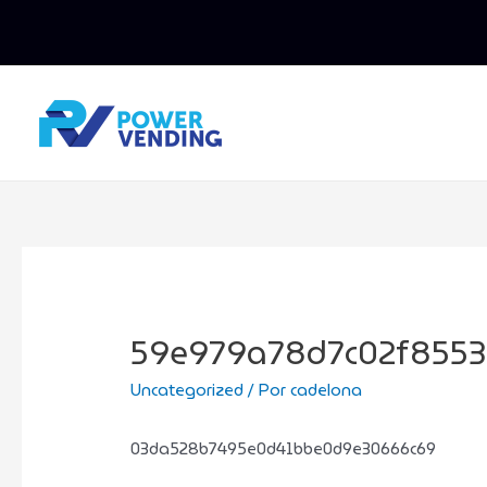
59e979a78d7c02f855
Uncategorized
/ Por
cadelona
03da528b7495e0d41bbe0d9e30666c69